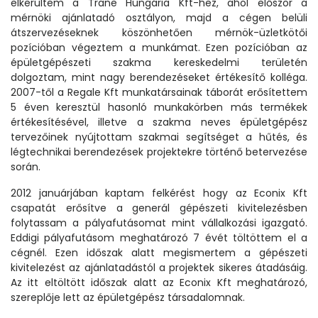
elkerültem a Trane Hungária Kft-hez, ahol először a
mérnöki ajánlatadó osztályon, majd a cégen belüli
átszervezéseknek köszönhetően mérnök-üzletkötői
pozícióban végeztem a munkámat. Ezen pozícióban az
épületgépészeti szakma kereskedelmi területén
dolgoztam, mint nagy berendezéseket értékesítő kolléga.
2007-től a Regale Kft munkatársainak táborát erősítettem
5 éven keresztül hasonló munkakörben más termékek
értékesítésével, illetve a szakma neves épületgépész
tervezőinek nyújtottam szakmai segítséget a hűtés, és
légtechnikai berendezések projektekre történő betervezése
során.
2012 januárjában kaptam felkérést hogy az Econix Kft
csapatát erősítve a generál gépészeti kivitelezésben
folytassam a pályafutásomat mint vállalkozási igazgató.
Eddigi pályafutásom meghatározó 7 évét töltöttem el a
cégnél. Ezen időszak alatt megismertem a gépészeti
kivitelezést az ajánlatadástól a projektek sikeres átadásáig.
Az itt eltöltött időszak alatt az Econix Kft meghatározó,
szereplője lett az épületgépész társadalomnak.