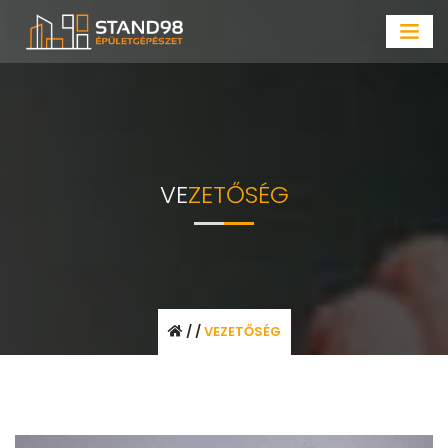
VE
ZETŐSÉG
/
/
VEZETŐSÉG