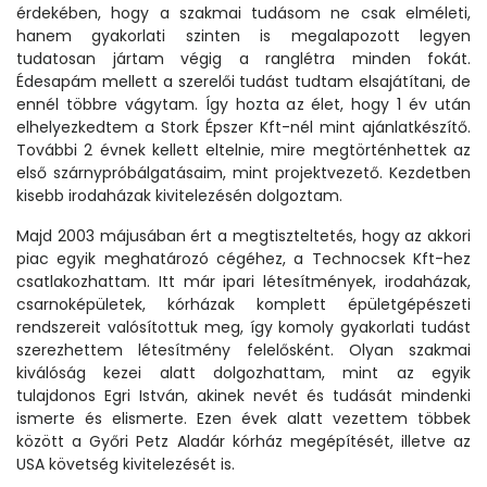
érdekében, hogy a szakmai tudásom ne csak elméleti,
hanem gyakorlati szinten is megalapozott legyen
tudatosan jártam végig a ranglétra minden fokát.
Édesapám mellett a szerelői tudást tudtam elsajátítani, de
ennél többre vágytam. Így hozta az élet, hogy 1 év után
elhelyezkedtem a Stork Épszer Kft-nél mint ajánlatkészítő.
További 2 évnek kellett eltelnie, mire megtörténhettek az
első szárnypróbálgatásaim, mint projektvezető. Kezdetben
kisebb irodaházak kivitelezésén dolgoztam.
Majd 2003 májusában ért a megtiszteltetés, hogy az akkori
piac egyik meghatározó cégéhez, a Technocsek Kft-hez
csatlakozhattam. Itt már ipari létesítmények, irodaházak,
csarnoképületek, kórházak komplett épületgépészeti
rendszereit valósítottuk meg, így komoly gyakorlati tudást
szerezhettem létesítmény felelősként. Olyan szakmai
kiválóság kezei alatt dolgozhattam, mint az egyik
tulajdonos Egri István, akinek nevét és tudását mindenki
ismerte és elismerte. Ezen évek alatt vezettem többek
között a Győri Petz Aladár kórház megépítését, illetve az
USA követség kivitelezését is.