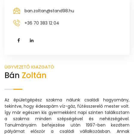
ban.zoltan@stand98.hu
+36 70 383 12 04
ÜGYVEZETŐ IGAZGATÓ
Bán
Zoltán
Az épületgépész szakma nálunk családi hagyomány,
tekintve, hogy édesapám víz-gáz, fűtésszerelő mester volt.
Így már egészen kis gyermekként napi szinten találkoztam
a szakma minden szépségével és nehézségével.
Tanulmányaim befejezése után 1997-ben kezdtem
pályámat először a családi vállalkozásban. Annak