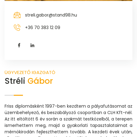
streli.gabor@stand98.hu
+36 70 383 12 09
ÜGYVEZETŐ IGAZGATÓ
Stréli
Gábor
Friss diplomásként 1997-ben kezdtem a pályafutásomat az
üzembehelyező, és beszabályozó csoportban a CLH Kft-nél.
Az itt eltöltött 6 év során a szakmát testközelből, a terepen
ismerhettem meg, majd a gyakorlati tapasztalataimat a
mérnökirodán fejleszthettem tovább. A kezdeti évek után,