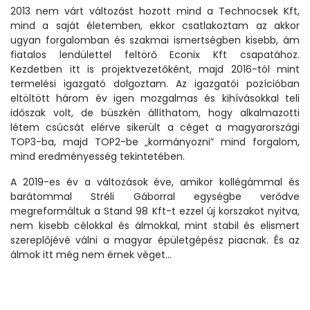
2013 nem várt változást hozott mind a Technocsek Kft,
mind a saját életemben, ekkor csatlakoztam az akkor
ugyan forgalomban és szakmai ismertségben kisebb, ám
fiatalos lendülettel feltörő Econix Kft csapatához.
Kezdetben itt is projektvezetőként, majd 2016-tól mint
termelési igazgató dolgoztam. Az igazgatói pozícióban
eltöltött három év igen mozgalmas és kihívásokkal teli
időszak volt, de büszkén állíthatom, hogy alkalmazotti
létem csúcsát elérve sikerült a céget a magyarországi
TOP3-ba, majd TOP2-be „kormányozni” mind forgalom,
mind eredményesség tekintetében.
A 2019-es év a változások éve, amikor kollégámmal és
barátommal Stréli Gáborral egységbe verődve
megreformáltuk a Stand 98 Kft-t ezzel új korszakot nyitva,
nem kisebb célokkal és álmokkal, mint stabil és elismert
szereplőjévé válni a magyar épületgépész piacnak. És az
álmok itt még nem érnek véget…