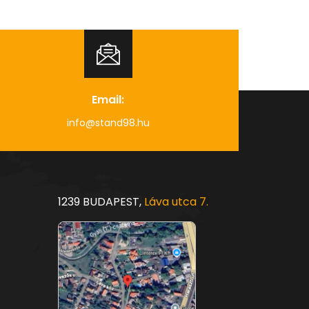
Email:
info@stand98.hu
1239 BUDAPEST,
Láva utca 7.