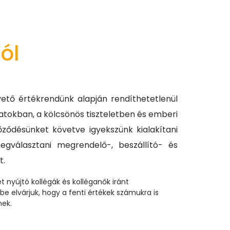
ól
vető értékrendünk alapján rendíthetetlenül
atokban, a kölcsönös tiszteletben és emberi
ődésünket követve igyekszünk kialakítani
megválasztani megrendelő-, beszállító- és
t.
t nyújtó kollégák és kolléganők iránt
be elvárjuk, hogy a fenti értékek számukra is
nek.