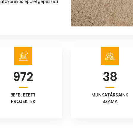
giatakarékos épületgépészeti
972
38
BEFEJEZETT
MUNKATÁRSAINK
PROJEKTEK
SZÁMA